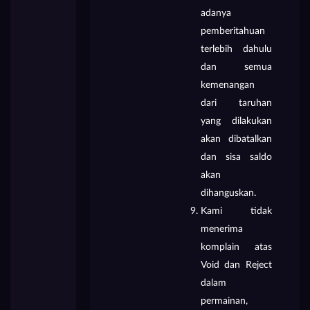
adanya
pemberitahuan
terlebih dahulu
dan semua
kemenangan
dari taruhan
yang dilakukan
akan dibatalkan
dan sisa saldo
akan
dihanguskan.
Kami tidak
menerima
komplain atas
Void dan Reject
dalam
permainan,