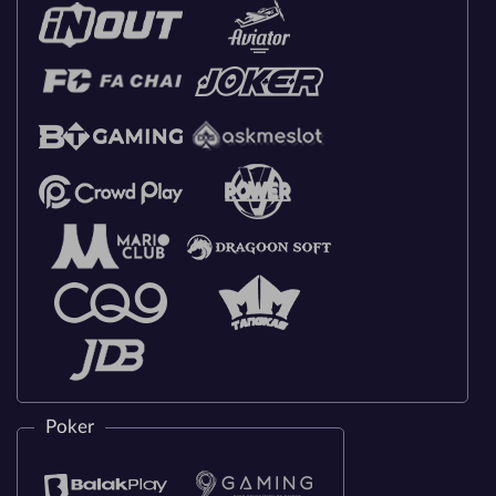
Poker