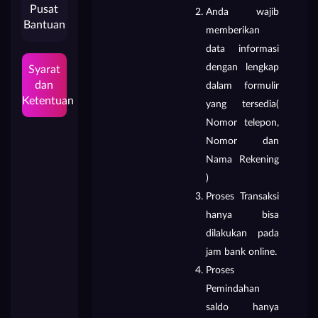
Pusat
Anda wajib
Bantuan
memberikan
data informasi
dengan lengkap
Syarat
dan
dalam formulir
Ketentuan
yang tersedia(
Nomor telepon,
Nomor dan
Nama Rekening
)
Proses Transaksi
hanya bisa
dilakukan pada
jam bank online.
Proses
Pemindahan
saldo hanya