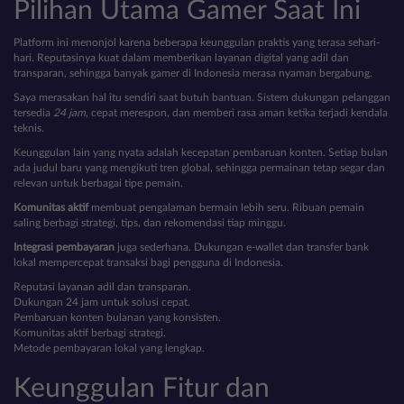
Pilihan Utama Gamer Saat Ini
Platform ini menonjol karena beberapa keunggulan praktis yang terasa sehari-
hari. Reputasinya kuat dalam memberikan layanan digital yang adil dan
transparan, sehingga banyak gamer di Indonesia merasa nyaman bergabung.
Saya merasakan hal itu sendiri saat butuh bantuan. Sistem dukungan pelanggan
tersedia
24 jam
, cepat merespon, dan memberi rasa aman ketika terjadi kendala
teknis.
Keunggulan lain yang nyata adalah kecepatan pembaruan konten. Setiap bulan
ada judul baru yang mengikuti tren global, sehingga permainan tetap segar dan
relevan untuk berbagai tipe pemain.
Komunitas aktif
membuat pengalaman bermain lebih seru. Ribuan pemain
saling berbagi strategi, tips, dan rekomendasi tiap minggu.
Integrasi pembayaran
juga sederhana. Dukungan e-wallet dan transfer bank
lokal mempercepat transaksi bagi pengguna di Indonesia.
Reputasi layanan adil dan transparan.
Dukungan 24 jam untuk solusi cepat.
Pembaruan konten bulanan yang konsisten.
Komunitas aktif berbagi strategi.
Metode pembayaran lokal yang lengkap.
Keunggulan Fitur dan