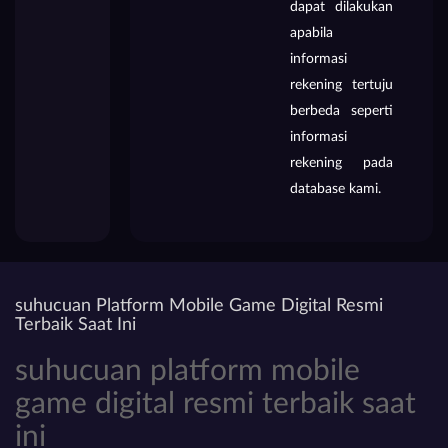
dapat dilakukan
apabila
informasi
rekening tertuju
berbeda seperti
informasi
rekening pada
database kami.
suhucuan Platform Mobile Game Digital Resmi
Terbaik Saat Ini
suhucuan platform mobile
game digital resmi terbaik saat
ini