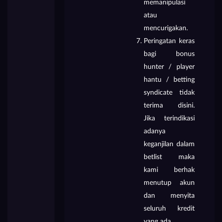
memanipulasi
atau
mencurigakan.
Peringatan keras
bagi bonus
hunter / player
hantu / betting
syndicate tidak
terima disini.
Jika terindikasi
adanya
keganjilan dalam
betlist maka
kami berhak
menutup akun
dan menyita
seluruh kredit
yang ada