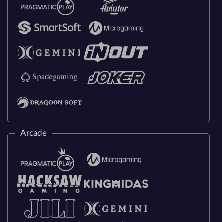
Arcade