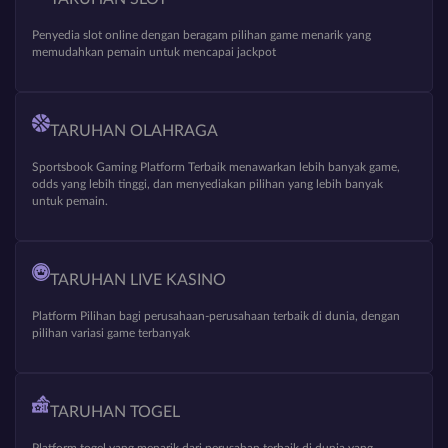
Penyedia slot online dengan beragam pilihan game menarik yang
memudahkan pemain untuk mencapai jackpot
TARUHAN OLAHRAGA
Sportsbook Gaming Platform Terbaik menawarkan lebih banyak game,
odds yang lebih tinggi, dan menyediakan pilihan yang lebih banyak
untuk pemain.
TARUHAN LIVE KASINO
Platform Pilihan bagi perusahaan-perusahaan terbaik di dunia, dengan
pilihan variasi game terbanyak
TARUHAN TOGEL