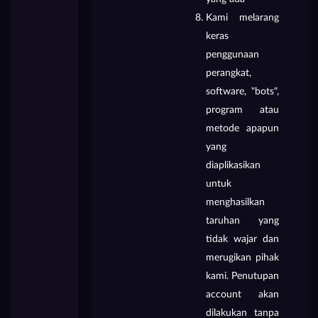
Kami melarang
keras
penggunaan
perangkat,
software, "bots",
program atau
metode apapun
yang
diaplikasikan
untuk
menghasilkan
taruhan yang
tidak wajar dan
merugikan pihak
kami. Penutupan
account akan
dilakukan tanpa