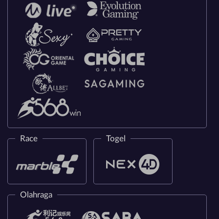
Race
Togel
Olahraga