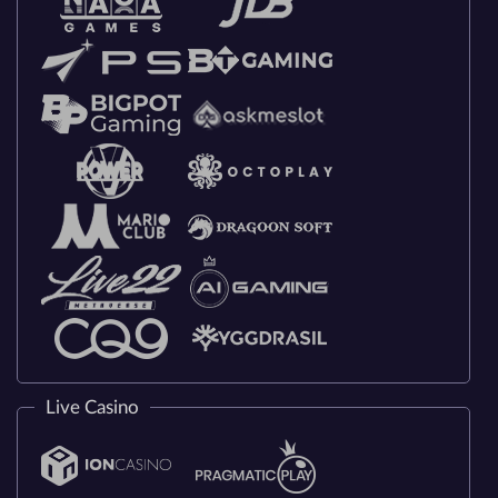
Live Casino