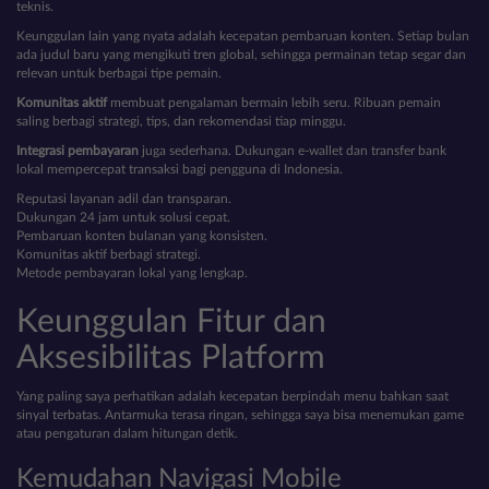
teknis.
Keunggulan lain yang nyata adalah kecepatan pembaruan konten. Setiap bulan
ada judul baru yang mengikuti tren global, sehingga permainan tetap segar dan
relevan untuk berbagai tipe pemain.
Komunitas aktif
membuat pengalaman bermain lebih seru. Ribuan pemain
saling berbagi strategi, tips, dan rekomendasi tiap minggu.
Integrasi pembayaran
juga sederhana. Dukungan e-wallet dan transfer bank
lokal mempercepat transaksi bagi pengguna di Indonesia.
Reputasi layanan adil dan transparan.
Dukungan 24 jam untuk solusi cepat.
Pembaruan konten bulanan yang konsisten.
Komunitas aktif berbagi strategi.
Metode pembayaran lokal yang lengkap.
Keunggulan Fitur dan
Aksesibilitas Platform
Yang paling saya perhatikan adalah kecepatan berpindah menu bahkan saat
sinyal terbatas. Antarmuka terasa ringan, sehingga saya bisa menemukan game
atau pengaturan dalam hitungan detik.
Kemudahan Navigasi Mobile