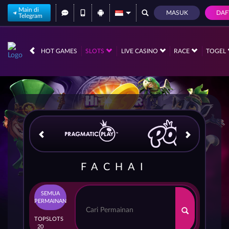
Main di
MASUK
DAF
Telegram
IDR
12,691,762,
HOT GAMES
SLOTS
LIVE CASINO
RACE
TOGEL
FACHAI
SEMUA
PERMAINAN
TOP
SLOTS
20