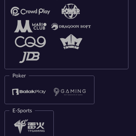
Poker
E-Sports